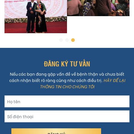
ĐĂNG KÝ TƯ VẤN
Nếu các bạn đang gặp vấn đề về bệnh thận và chưa biết
cách nhận biết rõ ràng cũng như cách điều trị.
HÃY ĐỂ LẠI
THÔNG TIN CHO CHÚNG TÔI