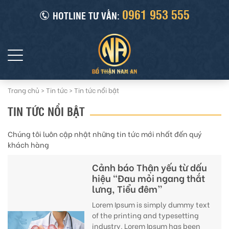
0961 953 555
HOTLINE TƯ VẤN:
Trang chủ
>
Tin tức
>
Tin tức nổi bật
TIN TỨC NỔI BẬT
Chúng tôi luôn cập nhật những tin tức mới nhất đến quý
khách hàng
Cảnh báo Thận yếu từ dấu
hiệu “Đau mỏi ngang thắt
lưng, Tiểu đêm”
Lorem Ipsum is simply dummy text
of the printing and typesetting
industry. Lorem Ipsum has been