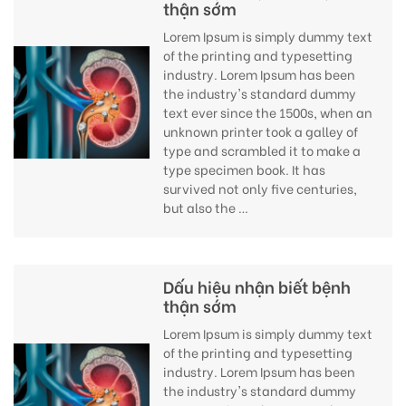
thận sớm
Lorem Ipsum is simply dummy text
of the printing and typesetting
industry. Lorem Ipsum has been
the industry's standard dummy
text ever since the 1500s, when an
unknown printer took a galley of
type and scrambled it to make a
type specimen book. It has
survived not only five centuries,
but also the …
Dấu hiệu nhận biết bệnh
thận sớm
Lorem Ipsum is simply dummy text
of the printing and typesetting
industry. Lorem Ipsum has been
the industry's standard dummy